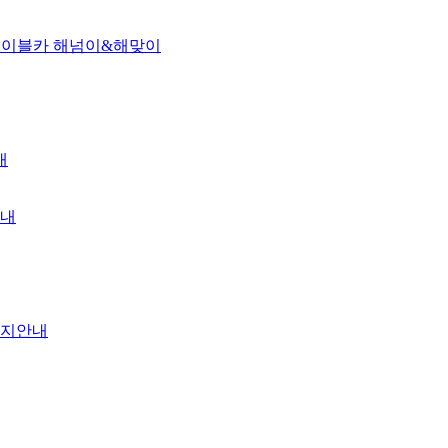
동케이블카 해넘이&해맞이
내
안내
 공지안내