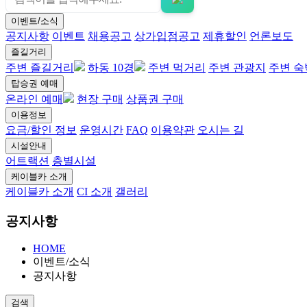
이벤트/소식
공지사항
이벤트
채용공고
상가입점공고
제휴할인
언론보도
즐길거리
주변 즐길거리
하동 10경
주변 먹거리
주변 관광지
주변 숙
탑승권 예매
온라인 예매
현장 구매
상품권 구매
이용정보
요금/할인 정보
운영시간
FAQ
이용약관
오시는 길
시설안내
어트랙션
층별시설
케이블카 소개
케이블카 소개
CI 소개
갤러리
공지사항
HOME
이벤트/소식
공지사항
검색