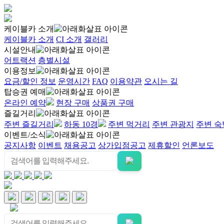
케이블카 소개
케이블카 소개
CI 소개
갤러리
시설안내
어트랙션
층별시설
이용정보
요금/할인 정보
운영시간
FAQ
이용약관
오시는 길
탑승권 예매
온라인 예약
현장 구매
상품권 구매
즐길거리
주변 즐길거리
하동 10경
주변 먹거리
주변 관광지
주변 숙
이벤트/소식
공지사항
이벤트
채용공고
상가입점공고
제휴할인
언론보도