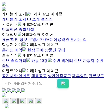
케이블카 소개
케이블카 소개
CI 소개
갤러리
시설안내
어트랙션
층별시설
이용정보
요금/할인 정보
운영시간
FAQ
이용약관
오시는 길
탑승권 예매
온라인 예약
현장 구매
상품권 구매
즐길거리
주변 즐길거리
하동 10경
주변 먹거리
주변 관광지
주변
숙박
이벤트/소식
공지사항
이벤트
채용공고
상가입점공고
제휴할인
언론보도