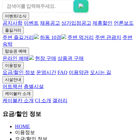
이벤트/소식
공지사항
이벤트
채용공고
상가입점공고
제휴할인
언론보도
즐길거리
주변 즐길거리
하동 10경
주변 먹거리
주변 관광지
주변
숙박
탑승권 예매
온라인 예매
현장 구매
상품권 구매
이용정보
요금/할인 정보
운영시간
FAQ
이용약관
오시는 길
시설안내
어트랙션
층별시설
케이블카 소개
케이블카 소개
CI 소개
갤러리
요금/할인 정보
HOME
이용정보
요금/할인 정보