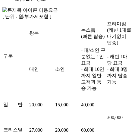
이용요금
[ 단위 : 원/부가세포함 ]
프리미엄
논스톱
(캐빈 1대를
왕복
(빠른 탑승)
대기없이
탑승)
- 대/소인 구
구분
분없는 1인
- 캐빈 1대
요금
당 요금
대인
소인
- 최대 10인
- 최대 8명
까지 일반
까지 탑승
고객과 동
가능
승 가능
일 반
20,000
15,000
40,000
300,000
크리스탈
27,000
20,000
60,000